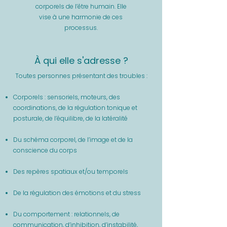
corporels de l’être humain. Elle
vise à une harmonie de ces
processus.
À qui elle s'adresse ?
Toutes personnes présentant des troubles :
Corporels : sensoriels, moteurs, des
coordinations, de la régulation tonique et
posturale, de l’équilibre, de la latéralité
Du schéma corporel, de l’image et de la
conscience du corps
Des repères spatiaux et/ou temporels
De la régulation des émotions et du stress
Du comportement : relationnels, de
communication, d’inhibition, d’instabilité,