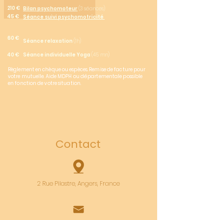
210 €
Bilan psychomoteur
(3 séances)
45 €
Séance suivi psychomotricité
60 €
Séance relaxation
(1h)
40 €
Séance individuelle Yoga
(45 mn)
Règlement en chèque ou espèces. Remise de facture pour
votre mutuelle. Aide MDPH ou départementale possible
en fonction de votre situation.
Contact
2 Rue Pilastre, Angers, France