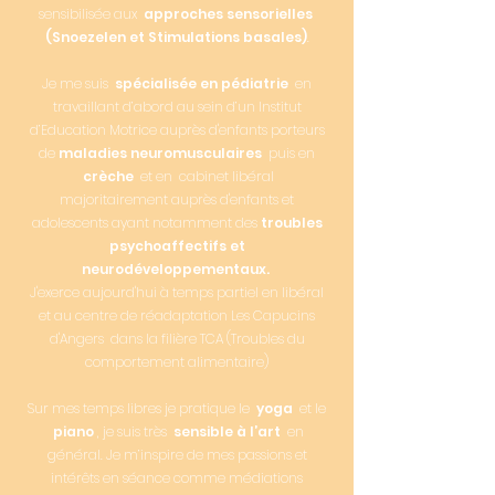
sensibilisée aux
approches sensorielles
(Snoezelen et Stimulations basales)
.
Je me suis
spécialisée en pédiatrie
en
travaillant d’abord au sein d’un Institut
d’Education Motrice
auprès d'enfants porteurs
de
maladies neuromusculaires
puis en
crèche
et en
cabinet libéral
majoritairement a
uprès d'enfants et
adolescents ayant notamment des
troubles
psychoaffectifs et
neurodéveloppementaux.
J'exerce aujourd'hui à temps partiel en libéral
et au centre de réadaptation Les Capucins
d'Angers dans la filière TCA (Troubles du
comportement alimentaire)
Sur mes temps libres je pratique le
yoga
et le
piano
, je suis très
sensible à l’art
en
général. Je m’inspire de mes passions et
intérêts en séance comme médiations