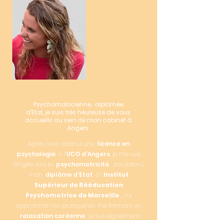
Psychomotricienne, diplômée
d'Etat, je suis très heureuse de vous
accueillir au sein de mon cabinet à
Angers.
Après avoir obtenu une
licence en
psychologie
à l’
UCO d’Angers
, je me suis
dirigée vers la
psychomotricité
. J’ai obtenu
mon
diplôme d’Etat
à l’
Institut
Supérieur de Rééducation
Psychomotrice de Marseille
.
J’ai
approfondi ma pratique en me formant en
relaxation coréenne
, je suis également