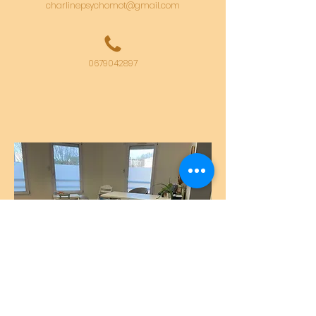
charlinepsychomot@gmail.com
0679042897